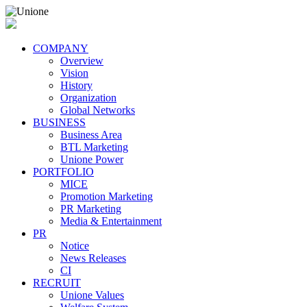
COMPANY
Overview
Vision
History
Organization
Global Networks
BUSINESS
Business Area
BTL Marketing
Unione Power
PORTFOLIO
MICE
Promotion Marketing
PR Marketing
Media & Entertainment
PR
Notice
News Releases
CI
RECRUIT
Unione Values