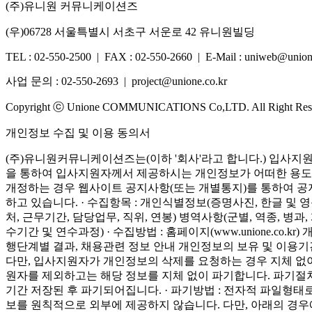
(주)유니원 커뮤니케이션즈
(우)06728 서울특별시 서초구 서운로 42 유니원빌딩
TEL : 02-550-2500 | FAX : 02-550-2660 | E-Mail : uniweb@union
사업 문의 : 02-550-2693 | project@unione.co.kr
Copyright ⓒ Unione COMMUNICATIONS Co,LTD. All Right Res
개인정보 수집 및 이용 동의서
(주)유니원커뮤니케이션즈는(이하 '회사'라고 합니다.) 입사
을 통하여 입사지원자께서 제공하시는 개인정보가 어떠한 용도
개정하는 경우 웹사이트 공지사항(또는 개별통지)를 통하여 공
하고 있습니다. · 수집항목 : 개인식별정보(증명사진, 한글 및 영
처, 근무기간, 담당업무, 직위, 연봉) 병역사항(군별, 역종, 병
수기간 및 연수과정) · 수집방법 : 홈페이지(www.unione.co.kr)
개
행단계별 결과, 채용관련 정보 안내 개인정보의 보유 및 이용
다만, 입사지원자가 개인정보의 삭제를 요청하는 경우 지체 없
원자를 제외하고는 해당 정보를 지체 없이 파기합니다. 파기절차
기간 저장된 후 파기되어집니다. · 파기방법 : 전자적 파일형
보를 원칙적으로 외부에 제공하지 않습니다. 다만, 아래의 경우