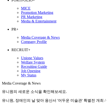
PORTFOLIO
+
MICE
Promotion Marketing
PR Marketing
Media & Entertainment
PR
+
Media Coverage & News
Company Profile
RECRUIT
+
Unione Values
Welfare System
Recruiting Guide
Job Opening
My Status
Media Coverage & News
유니원의 새로운 소식을 확인해보세요.
유니원, 장애인의 날 맞아 용산서 '어두운 미술관' 특별전 개최 / 아주