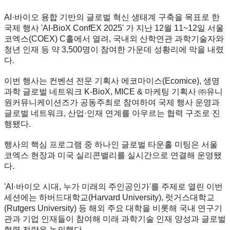
AI·바이오 융합 기반의 글로벌 혁신 생태계 구축을 목표로 한
국제 행사 'AI-BioX ConfEX 2025' 가 지난 12월 11~12일 서울
코엑스(COEX) C홀에서 열려, 국내외 산학연관 과학기술자와
청년 인재 등 약 3,500명이 참여한 가운데 성황리에 막을 내렸
다.
이번 행사는 컨벤션 전문 기획사 에코마이스(Ecomice), 생명
과학 글로벌 네트워크 K-BioX, MICE & 마케팅 기획사 ㈜유니
원커뮤니케이션즈가 공동주최로 참여하여 국제 행사 운영과
글로벌 네트워크, 산업·인재 연계를 아우르는 협력 구조로 진
행됐다.
행사의 핵심 프로그램 중 하나인 글로벌 타운홀 미팅은 서울
코엑스 현장과 미국 실리콘밸리를 실시간으로 연결해 운영됐
다.
'AI·바이오 시대, 누가 미래의 주인공인가'를 주제로 열린 이번
세션에는 하버드대학교(Harvard University), 럿거스대학교
(Rutgers University) 등 해외 주요 대학을 비롯해 국내 연구기
관과 기업 인재들이 참여해 미래 과학기술 인재 양성과 글로벌
협력 전략을 논의했다.