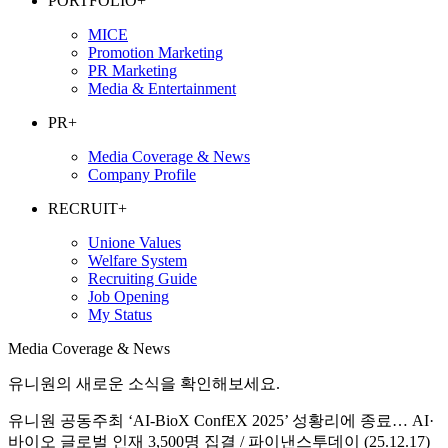
PORTFOLIO
+
MICE
Promotion Marketing
PR Marketing
Media & Entertainment
PR
+
Media Coverage & News
Company Profile
RECRUIT
+
Unione Values
Welfare System
Recruiting Guide
Job Opening
My Status
Media Coverage & News
유니원의 새로운 소식을 확인해보세요.
유니원 공동주최 ‘AI-BioX ConfEX 2025’ 성황리에 종료… AI·
바이오 글로벌 인재 3,500명 집결 / 파이낸스투데이 (25.12.17)