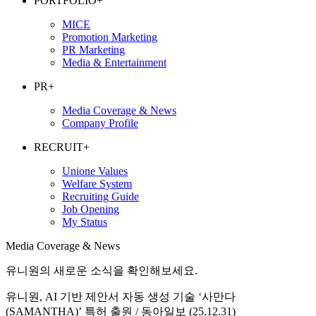
PORTFOLIO
+
MICE
Promotion Marketing
PR Marketing
Media & Entertainment
PR
+
Media Coverage & News
Company Profile
RECRUIT
+
Unione Values
Welfare System
Recruiting Guide
Job Opening
My Status
Media Coverage & News
유니원의 새로운 소식을 확인해보세요.
유니원, AI 기반 제안서 자동 생성 기술 ‘사만다
(SAMANTHA)’ 특허 출원 / 동아일보 (25.12.31)