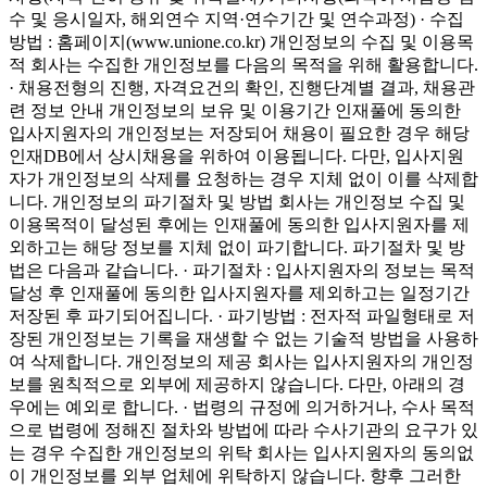
수 및 응시일자, 해외연수 지역·연수기간 및 연수과정) · 수집
방법 : 홈페이지(www.unione.co.kr)
개인정보의 수집 및 이용목
적
회사는 수집한 개인정보를 다음의 목적을 위해 활용합니다.
· 채용전형의 진행, 자격요건의 확인, 진행단계별 결과, 채용관
련 정보 안내 개인정보의 보유 및 이용기간 인재풀에 동의한
입사지원자의 개인정보는 저장되어 채용이 필요한 경우 해당
인재DB에서 상시채용을 위하여 이용됩니다. 다만, 입사지원
자가 개인정보의 삭제를 요청하는 경우 지체 없이 이를 삭제합
니다.
개인정보의 파기절차 및 방법
회사는 개인정보 수집 및
이용목적이 달성된 후에는 인재풀에 동의한 입사지원자를 제
외하고는 해당 정보를 지체 없이 파기합니다. 파기절차 및 방
법은 다음과 같습니다. · 파기절차 : 입사지원자의 정보는 목적
달성 후 인재풀에 동의한 입사지원자를 제외하고는 일정기간
저장된 후 파기되어집니다. · 파기방법 : 전자적 파일형태로 저
장된 개인정보는 기록을 재생할 수 없는 기술적 방법을 사용하
여 삭제합니다. 개인정보의 제공 회사는 입사지원자의 개인정
보를 원칙적으로 외부에 제공하지 않습니다. 다만, 아래의 경
우에는 예외로 합니다. · 법령의 규정에 의거하거나, 수사 목적
으로 법령에 정해진 절차와 방법에 따라 수사기관의 요구가 있
는 경우
수집한 개인정보의 위탁
회사는 입사지원자의 동의없
이 개인정보를 외부 업체에 위탁하지 않습니다. 향후 그러한