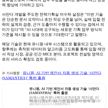
력 향상에 기여하고 있다.
사만다 개발을 주도한 전략기획실 어수하 실장은 “이번 기술
은 단순한 문서 요약이나 초안 작성 수준을 넘어, 실제 입찰 전
략의 설계와 검증, 근거 도출까지 수행할 수 있다는 점에서 의
미가 있다”며 “AI 시대에 요구되는 새로운 기획 업무 방식의
기준을 제시할 수 있을 것으로 기대한다”고 말했다.
해당 기술은 현재 유니원 내부 시스템으로 활용되고 있으며,
향후에는 축적된 데이터와 알고리즘 고도화를 통해 입찰·제안
서 작성 시장, 공공·민간 MICE 분야, 프로젝트 컨설팅 영역으
로의 서비스 확장도 검토 중이다.
유니원, AI 기반 제안서 자동 생성 기술 ‘사만다
※ 기사원문 :
(SAMANTHA)’ 특허 출원
유니원, AI 기반 제안서 자동 생성 기술 ‘사만다
(SAMANTHA)’ 특허 출원
㈜유니원커뮤니케이션즈(대표 박지광, 이
https://www.donga.com/news/Economy/article/
하 유니원)가 ‘AI 기반 입찰문서 분석 및 제
all/20251231/133068392/1
안서 자동 생성 기술(출원번호: 10-2025-019
4883)’에 대해 특허를 출원했다. 이번에 출