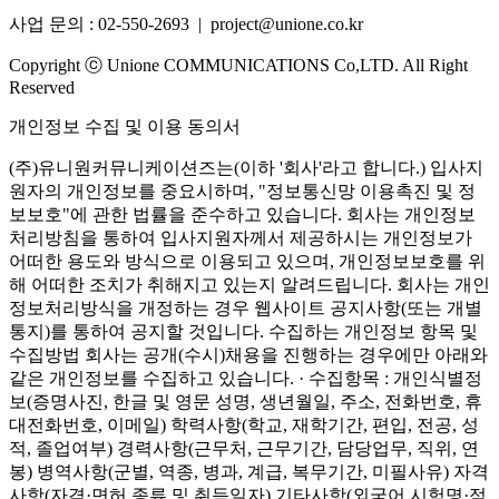
사업 문의 : 02-550-2693 | project@unione.co.kr
Copyright ⓒ Unione COMMUNICATIONS Co,LTD. All Right
Reserved
개인정보 수집 및 이용 동의서
(주)유니원커뮤니케이션즈는(이하 '회사'라고 합니다.) 입사지
원자의 개인정보를 중요시하며, "정보통신망 이용촉진 및 정
보보호"에 관한 법률을 준수하고 있습니다. 회사는 개인정보
처리방침을 통하여 입사지원자께서 제공하시는 개인정보가
어떠한 용도와 방식으로 이용되고 있으며, 개인정보보호를 위
해 어떠한 조치가 취해지고 있는지 알려드립니다. 회사는 개인
정보처리방식을 개정하는 경우 웹사이트 공지사항(또는 개별
통지)를 통하여 공지할 것입니다.
수집하는 개인정보 항목 및
수집방법
회사는 공개(수시)채용을 진행하는 경우에만 아래와
같은 개인정보를 수집하고 있습니다. · 수집항목 : 개인식별정
보(증명사진, 한글 및 영문 성명, 생년월일, 주소, 전화번호, 휴
대전화번호, 이메일) 학력사항(학교, 재학기간, 편입, 전공, 성
적, 졸업여부) 경력사항(근무처, 근무기간, 담당업무, 직위, 연
봉) 병역사항(군별, 역종, 병과, 계급, 복무기간, 미필사유) 자격
사항(자격·면허 종류 및 취득일자) 기타사항(외국어 시험명·점