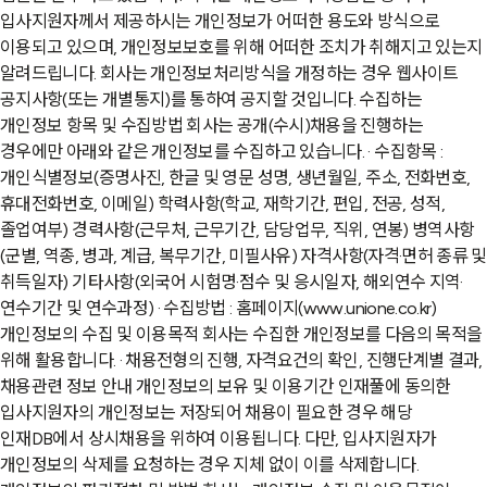
입사지원자께서 제공하시는 개인정보가 어떠한 용도와 방식으로
이용되고 있으며, 개인정보보호를 위해 어떠한 조치가 취해지고 있는지
알려드립니다. 회사는 개인정보처리방식을 개정하는 경우 웹사이트
공지사항(또는 개별통지)를 통하여 공지할 것입니다.
수집하는
개인정보 항목 및 수집방법
회사는 공개(수시)채용을 진행하는
경우에만 아래와 같은 개인정보를 수집하고 있습니다. · 수집항목 :
개인식별정보(증명사진, 한글 및 영문 성명, 생년월일, 주소, 전화번호,
휴대전화번호, 이메일) 학력사항(학교, 재학기간, 편입, 전공, 성적,
졸업여부) 경력사항(근무처, 근무기간, 담당업무, 직위, 연봉) 병역사항
(군별, 역종, 병과, 계급, 복무기간, 미필사유) 자격사항(자격·면허 종류 및
취득일자) 기타사항(외국어 시험명·점수 및 응시일자, 해외연수 지역·
연수기간 및 연수과정) · 수집방법 : 홈페이지(www.unione.co.kr)
개인정보의 수집 및 이용목적
회사는 수집한 개인정보를 다음의 목적을
위해 활용합니다. · 채용전형의 진행, 자격요건의 확인, 진행단계별 결과,
채용관련 정보 안내 개인정보의 보유 및 이용기간 인재풀에 동의한
입사지원자의 개인정보는 저장되어 채용이 필요한 경우 해당
인재DB에서 상시채용을 위하여 이용됩니다. 다만, 입사지원자가
개인정보의 삭제를 요청하는 경우 지체 없이 이를 삭제합니다.