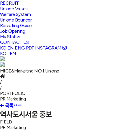
RECRUIT
Unione Values
Welfare System
Unione Bouncer
Recruting Guide
Job Opening
My Status
CONTACT US
KO
EN
ENG PDF
INSTAGRAM
KO
|
EN
MICE&Marketing NO.1
Unione
/
/
PORTFOLIO
PR Marketing
목록으로
역사도시서울 홍보
FIELD
PR Marketing